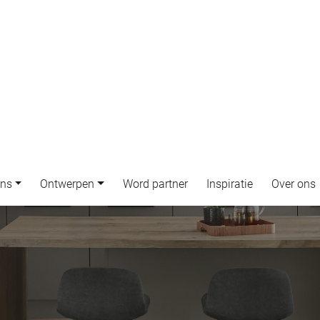
 die nooit uit de
terialen creëert
t.