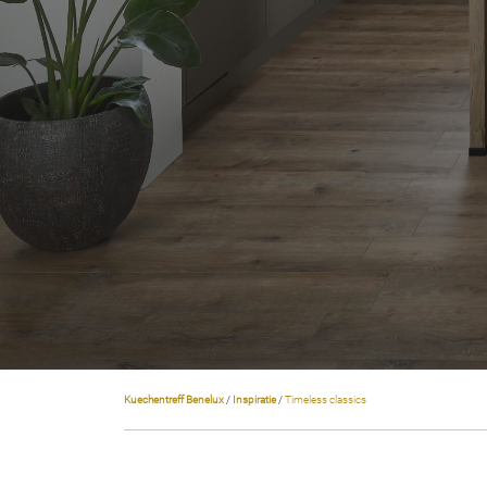
Kuechentreff Benelux
/
Inspiratie
/
Timeless classics