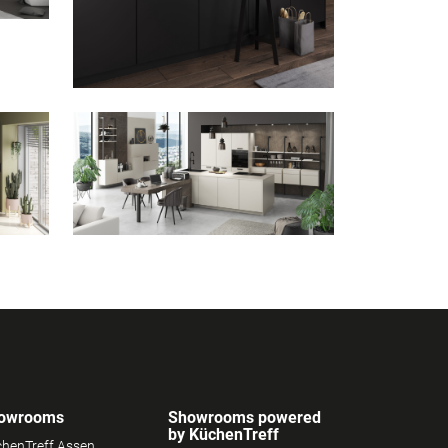
owrooms
Showrooms powered
by KüchenTreff
henTreff Assen
Keuken & Zo Lemmer