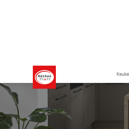
Timeless classics
Onze ‘Timeless Classics’-collectie biedt keukens
mode raken. Met elegante lijnen en duurzame ma
u een tijdloze uitstraling die jarenlang mooi blijf