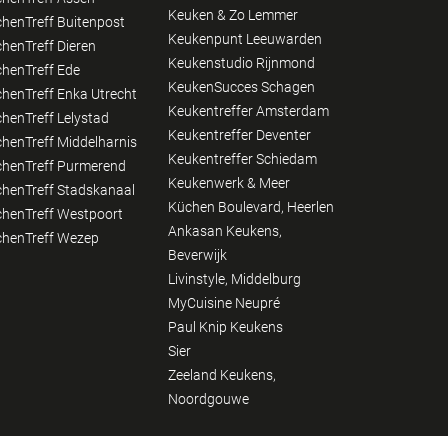
henTreff Buitenpost
Keukenpunt Leeuwarden
henTreff Dieren
Keukenstudio Rijnmond
henTreff Ede
KeukenSucces Schagen
henTreff Enka Utrecht
Keukentreffer Amsterdam
henTreff Lelystad
Keukentreffer Deventer
henTreff Middelharnis
Keukentreffer Schiedam
henTreff Purmerend
Keukenwerk & Meer
henTreff Stadskanaal
Küchen Boulevard, Heerlen
henTreff Westpoort
Ankasan Keukens,
henTreff Wezep
Beverwijk
Livinstyle, Middelburg
MyCuisine Neupré
Paul Knip Keukens
Sier
Zeeland Keukens,
Noordgouwe