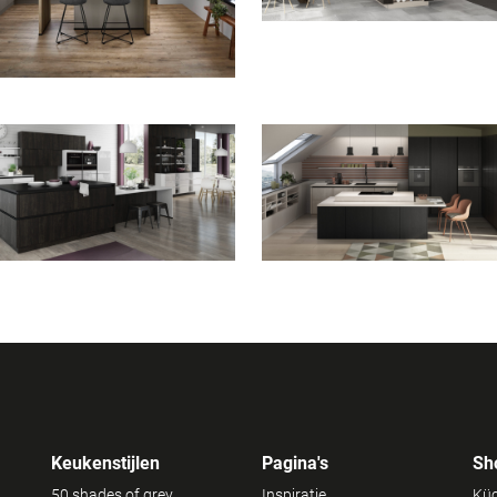
Keukenstijlen
Pagina's
Sh
50 shades of grey
Inspiratie
Küc